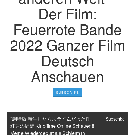
Der Film:
Feuerrote Bande
2022 Ganzer Film
Deutsch
Anschauen
SUBSCRIBE
*劇場版 転生したらスライムだった件 
Subscribe
紅蓮の絆編 Kinofilme Online Schauen!! 
Meine Wiedergeburt als Schleim in 