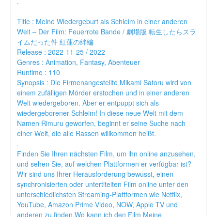
.
Title : Meine Wiedergeburt als Schleim in einer anderen 
Welt – Der Film: Feuerrote Bande / 劇場版 転生したらスラ
イムだった件 紅蓮の絆編 
Release : 2022-11-25 / 2022 
Genres : Animation, Fantasy, Abenteuer 
Runtime : 110 
Synopsis : Die Firmenangestellte Mikami Satoru wird von 
einem zufälligen Mörder erstochen und in einer anderen 
Welt wiedergeboren. Aber er entpuppt sich als 
wiedergeborener Schleim! In diese neue Welt mit dem 
Namen Rimuru geworfen, beginnt er seine Suche nach 
einer Welt, die alle Rassen willkommen heißt. 
.
Finden Sie Ihren nächsten Film, um ihn online anzusehen, 
und sehen Sie, auf welchen Plattformen er verfügbar ist?
Wir sind uns Ihrer Herausforderung bewusst, einen 
synchronisierten oder untertitelten Film online unter den 
unterschiedlichsten Streaming-Plattformen wie Netflix, 
YouTube, Amazon Prime Video, NOW, Apple TV und 
anderen zu finden.Wo kann ich den Film Meine 